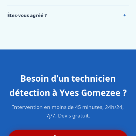
Oui, 24h/7, y compris dimanches et jours fériés.
Intervention en moins de 45 minutes en zone urbaine.
+
Êtes-vous agréé ?
Oui. Sanichauffe est une entreprise enregistrée et assurée
en responsabilité civile professionnelle. Nos techniciens
sont formés aux normes belges (NBN, CERGA, STS 62).
Besoin d'un technicien
détection à Yves Gomezee ?
Intervention en moins de 45 minutes, 24h/24,
7j/7. Devis gratuit.