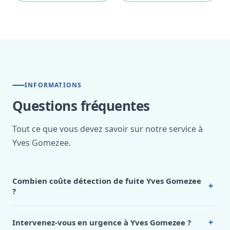
INFORMATIONS
Questions fréquentes
Tout ce que vous devez savoir sur notre service à
Yves Gomezee.
Combien coûte détection de fuite Yves Gomezee
+
?
Nos tarifs sont publics et figurent dans le
tableau des prix
de notre hub service. Pour un devis personnalisé à Yves
+
Intervenez-vous en urgence à Yves Gomezee ?
Gomezee, appelez le 0472 53 24 26.