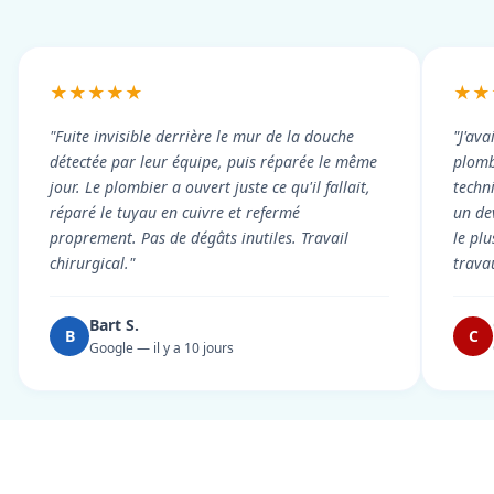
★★★★★
★★
"Fuite invisible derrière le mur de la douche
"J'ava
détectée par leur équipe, puis réparée le même
plomb
jour. Le plombier a ouvert juste ce qu'il fallait,
techni
réparé le tuyau en cuivre et refermé
un dev
proprement. Pas de dégâts inutiles. Travail
le pl
chirurgical."
trava
Bart S.
B
C
Google — il y a 10 jours