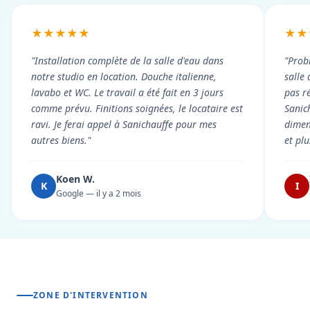
★★★★★
★★
"Installation complète de la salle d'eau dans
"Prob
notre studio en location. Douche italienne,
salle
lavabo et WC. Le travail a été fait en 3 jours
pas r
comme prévu. Finitions soignées, le locataire est
Sanic
ravi. Je ferai appel à Sanichauffe pour mes
dimen
autres biens."
et pl
Koen W.
K
I
Google — il y a 2 mois
ZONE D'INTERVENTION