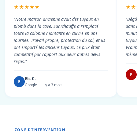
★★★★★
★★
"Notre maison ancienne avait des tuyaux en
"Dégâ
plomb dans la cave. Sanichauffe a remplacé
dans 
toute la colonne montante en cuivre en une
minute
journée. Travail propre, protection du sol, et ils
tuyau 
ont emporté les anciens tuyaux. Le prix était
Vraim
compétitif par rapport aux deux autres devis
même 
reçus."
F
Els C.
E
Google — il y a 3 mois
ZONE D'INTERVENTION